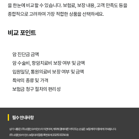
을 한눈에 비교할 수 있습니다. 보험료, 보장 내용, 고객 만족도 등을
종합적으로 고려하여 가장 적합한 상품을 선택하세요.
비교 포인트
암 진단금 금액
암 수술비, 항암치료비 보장 여부 및 금액
입원일당, 통원의료비 보장 여부 및 금액
특약의 종류 및 가격
보험금 청구 절차의 편리성
필수 안내사항
상기 내용은 (주)쇼엠인슈어런스의 의견이며, 계약체결에 따른 이익 또는 손실은 보험계약자 등에게 귀속됩니다.
(주)쇼엠인슈어런스 보험대리점(등록번호 제2025030014호)