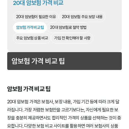
20대 암보험 가격 비교
20대 암보험이 필요한 이유
20대 암보험 주요 보장 내용
암보험 가격 비교 팁
20대 암보험료 절약 방법
주요 암보험 상품 비교
가입 전 확인해야 할 사항
암보험 가격 비교 팁
암보험 가격 비교 팁
20대 암보험 가격은 보험사, 보장 내용, 가입 기간 등에 따라 크게 달
라집니다. 가장 저렴한 보험만을 고르기보다는, 자신에게 필요한 보
장을 충분히 제공하면서도 합리적인 가격의 상품을 선택하는 것이 중
요합니다. 다양한 보험 비교 사이트를 활용하면 여러 보험사의 상품