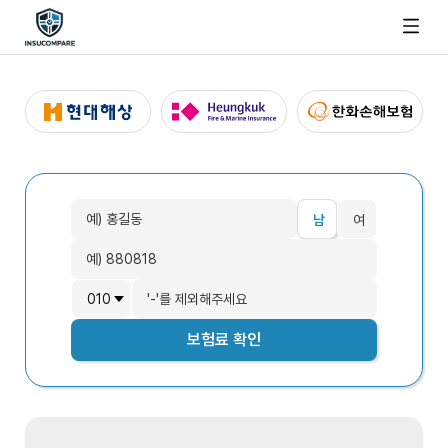
남
여
보험료 확인