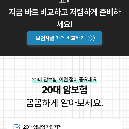
의 위험 부담을 고려해야 합니다.
지금 바로 비교하고 저렴하게 준비하
보험금 청구 절차:
보험금 청구 절차가 복잡하거나 어려운
경우 불편을 겪을 수 있습니다. 보험금 청구 절차가 간편하
세요!
고 신속한 보험사를 선택하는 것이 좋습니다.
보험사의 신뢰도:
보험사의 재정 안정성과 고객 만족도를 확
보험사별 가격 비교하기
인하고, 신뢰할 수 있는 보험사를 선택하는 것이 중요합니
다.
20대 암보험, 이런 점이 중요해요!
20대 암보험
꼼꼼하게 알아보세요.
20대 암보험 가입 자격