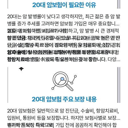
20대 암보험이 필요한 이유
20대는 암 발병률이 낮다고 생각하지만, 최근 젊은 층 암 발
병률 증가 추세를 고려하면 암보험 가입은 매우 중요합니다.
젊을 때 가입하면 보험료가 저렴하고, 암 발병 시 큰 경제적
20대 암보험 가입 시 고려 사항
부담 없이 치료에 집중할 수 있습니다. 20대 암보험은 암 진
암 진단금:
암 진단 시 일시금으로 지급되는 금액. 높은 진단
단, 수술, 항암 치료 등에 필요한 비용을 지원하며, 장기간의
금을 설정할수록 보장이 강화되지만, 보험료도 상승합니다.
치료 과정에서 발생하는 생활비 부담까지 완화시켜줍니다.
암 수술비:
20대는 긴 보장 기간을 고려하여, 평생 동안 암으로부터 안
암 수술 시 발생하는 비용을 보장합니다.
항암치료비:
전하게 보호받을 수 있도록 설계하는 것이 좋습니다. 다양한
항암 치료에 필요한 비용을 보장합니다.
입원비, 통원비:
상품을 비교하고 자신에게 맞는 보장 내용과 보험료를 선택
암 치료로 인한 입원 및 통원 치료 비용을
보장합니다.
해야 합니다.
생활자금 지원:
암 치료 기간 중 생활비를 지원하는 특약.
20대 암보험 주요 보장 내용
20대 암보험은 일반적으로 암 진단금, 수술비, 항암치료비,
입원비, 통원비 등을 보장합니다. 하지만 보험사별로 보장
범위와 특약이 다르므로, 가입 전에 꼼꼼하게 확인해야 합
추가적인 보장 특약 고려