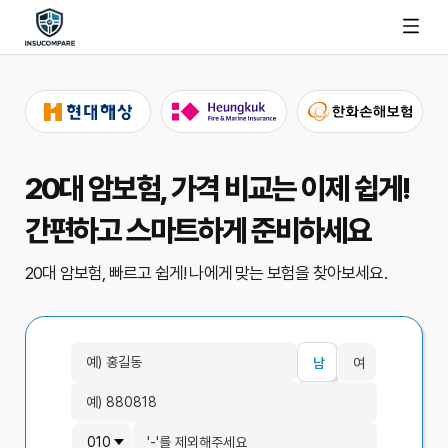
20대 암보험, 가격 비교는 이제 쉽게!
간편하고 스마트하게 준비하세요
20대 암보험, 빠르고 쉽게!
나에게 맞는 보험을 찾아보세요.
남
여