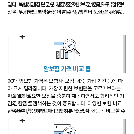
니다. 특히, 암 진단금은 가장 중요한 보장 항목으로, 암 진
일부 보험사에서는 암 재발 및 전이, 2차암 진단 시 추가 보
단 시 일시금으로 지급되어 치료비, 생활비 등으로 사용할
장을 제공하는 특약을 선택할 수 있습니다. 또한, 입원 일당,
수 있습니다. 암의 종류별로 진단금이 다르게 지급되는 상품
통원 치료비, 방사선 치료비 등을 추가로 보장받을 수 있는
도 있으니, 자신에게 맞는 보장 범위를 선택하는 것이 좋습
특약도 있습니다. 자신의 상황에 맞춰 필요한 특약을 추가하
니다.
여 더욱 든든한 보장을 받으세요.
암보험 가격 비교 팁
20대 암보험 가격은 보험사, 보장 내용, 가입 기간 등에 따
라 크게 달라집니다. 가장 저렴한 보험만을 고르기보다는,
자신에게 필요한 보장을 충분히 제공하면서도 합리적인 가
비교 포인트
격의 상품을 선택하는 것이 중요합니다. 다양한 보험 비교
암 진단금 금액
사이트를 활용하면 여러 보험사의 상품을 한눈에 비교할 수
암 수술비, 항암치료비 보장 여부 및 금액
있습니다. 보험료, 보장 내용, 고객 만족도 등을 종합적으로
입원일당, 통원의료비 보장 여부 및 금액
특약의 종류 및 가격
고려하여 가장 적합한 상품을 선택하세요.
보험금 청구 절차의 편리성