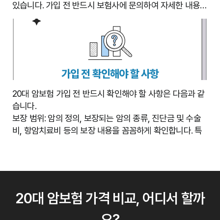
있습니다. 가입 전 반드시 보험사에 문의하여 자세한 내용을
확인해야 합니다.
가입 전 확인해야 할 사항
20대 암보험 가입 전 반드시 확인해야 할 사항은 다음과 같
습니다.
보장 범위:
암의 정의, 보장되는 암의 종류, 진단금 및 수술
비, 항암치료비 등의 보장 내용을 꼼꼼하게 확인합니다. 특
히, 생활자금 지원 특약 등 추가적인 보장이 있는지 확인해
야 합니다.
보험료:
보험료를 자신의 예산에 맞춰 선택해야 하며, 보험
료와 보장 범위의 균형을 고려하여 선택하는 것이 중요합니
다.
20대 암보험 가격 비교, 어디서 할까
면책기간 및 감액기간:
가입 후 일정 기간 동안 보장이 제한
될 수 있는 면책기간 및 감액기간을 확인하고, 이 기간 동안
요?