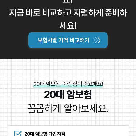
의 위험 부담을 고려해야 합니다.
지금 바로 비교하고 저렴하게 준비하
보험금 청구 절차:
보험금 청구 절차가 복잡하거나 어려운
경우 불편을 겪을 수 있습니다. 보험금 청구 절차가 간편하
세요!
고 신속한 보험사를 선택하는 것이 좋습니다.
보험사의 신뢰도:
보험사의 재정 안정성과 고객 만족도를 확
보험사별 가격 비교하기
인하고, 신뢰할 수 있는 보험사를 선택하는 것이 중요합니
다.
20대 암보험, 이런 점이 중요해요!
20대 암보험
꼼꼼하게 알아보세요.
20대 암보험 가입 자격